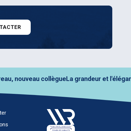
TACTER
nouveau collègue
La grandeur et l'élégance f
ter
ions