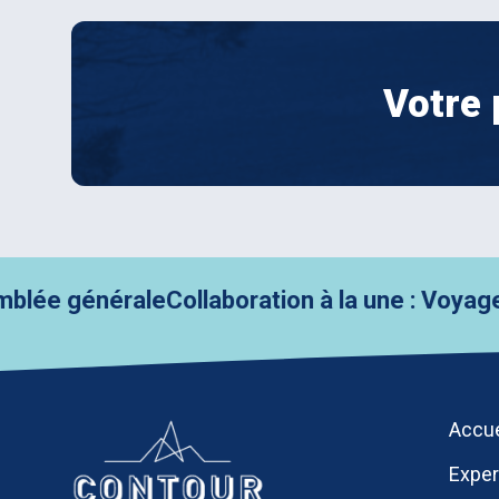
Votre 
 générale
Collaboration à la une : Voyages 
Accue
Exper