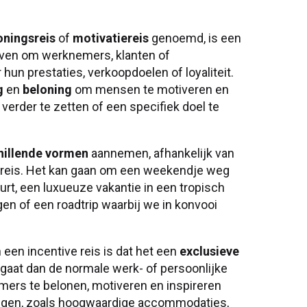
oningsreis
of
motivatiereis
genoemd, is een
jven om werknemers, klanten of
hun prestaties, verkoopdoelen of loyaliteit.
g
en
beloning
om mensen te motiveren en
erder te zetten of een specifiek doel te
hillende vormen
aannemen, afhankelijk van
 reis. Het kan gaan om een weekendje weg
rt, een luxueuze vakantie in een tropisch
gen of een roadtrip waarbij we in konvooi
een incentive reis is dat het een
exclusieve
 gaat dan de normale werk- of persoonlijke
emers te belonen, motiveren en inspireren
ingen, zoals hoogwaardige accommodaties,