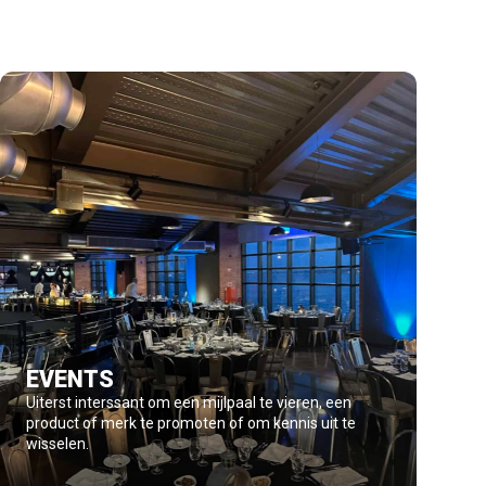
EVENTS
Uiterst interssant om een mijlpaal te vieren, een
product of merk te promoten of om kennis uit te
wisselen.