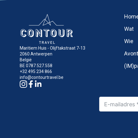
Hom
Wat
Wie
Maritiem Huis - Olijftakstraat 7-13
Avon
2060 Antwerpen
België
(IM)p
BE 0787.527.558
+32 495 234 866
info@contourtravel.be