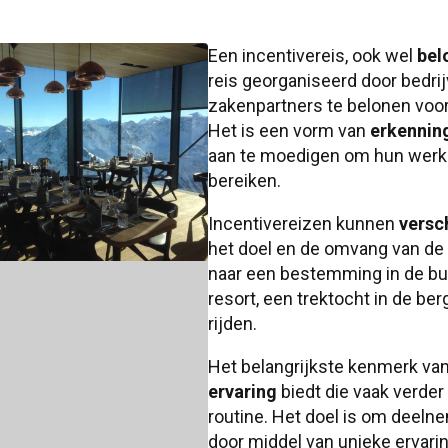
Een incentivereis, ook wel
bel
reis georganiseerd door bedri
zakenpartners te belonen voor 
Het is een vorm van
erkennin
aan te moedigen om hun werk v
bereiken.
Incentivereizen kunnen
versc
het doel en de omvang van de
naar een bestemming in de buu
resort, een trektocht in de ber
rijden.
Het belangrijkste kenmerk van 
ervaring
biedt die vaak verder
routine. Het doel is om deeln
door middel van unieke ervar