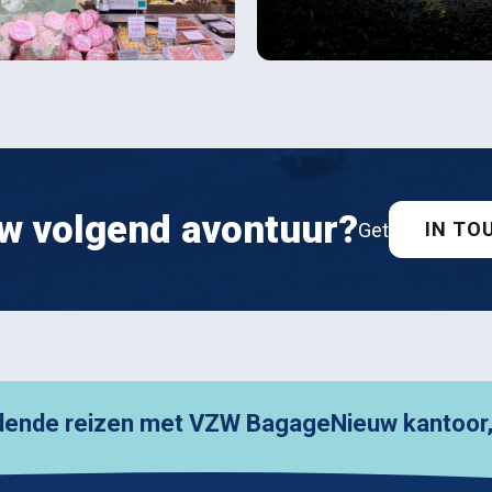
w volgend avontuur?
IN TO
Get
reizen met VZW Bagage
Nieuw kantoor, nieuwe 