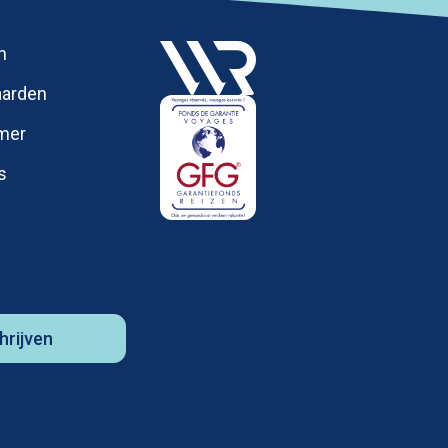
h
arden
imer
s
y
hrijven