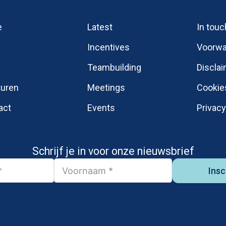
e
Latest
In touc
Incentives
Voorwa
Teambuilding
Discla
turen
Meetings
Cookie
act
Events
Privac
Schrijf je in voor onze nieuwsbrief
Insc