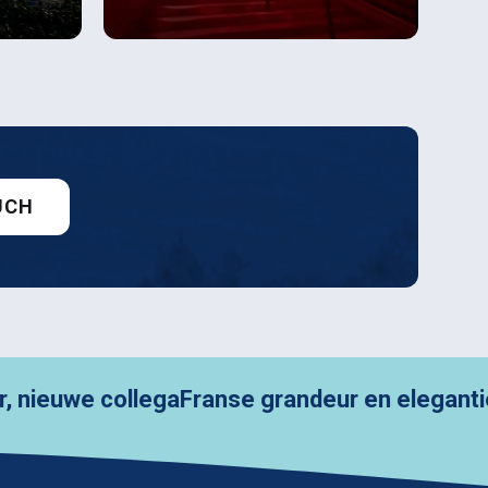
UCH
 collega
Franse grandeur en elegantie in Parij