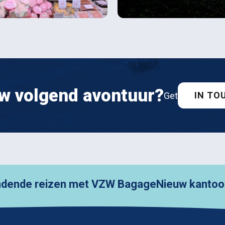
w volgend avontuur?
IN TO
Get
reizen met VZW Bagage
Nieuw kantoor, nieuwe